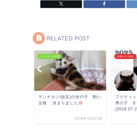
RELATED POST
マンチカンの子猫
お便りのご紹介
子 ビスケ
マンチカン(短足)の女の子 飼い
ブリティ
.24生まれ)
主様 決まりました
男の子 す
(2018.07
2023年1月15日
2018年10月25日