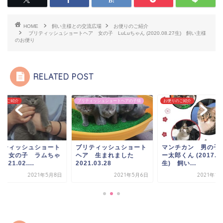
HOME
飼い主様との交流広場
お便りのご紹介
ブリティッシュショートヘア 女の子 LuLuちゃん (2020.08.27生) 飼い主様
のお便り
RELATED POST
りのご紹介
ブリティッシュショートヘアの子猫
お便りのご紹介
リティッシュショート
ブリティッシュショート
マンチカン 男の子
ア 女の子 ラムちゃ
ヘア 生まれました
ー太郎くん (2017.12
2021.02....
2021.03.28
生) 飼い...
2021年5月8日
2021年5月6日
2021年1