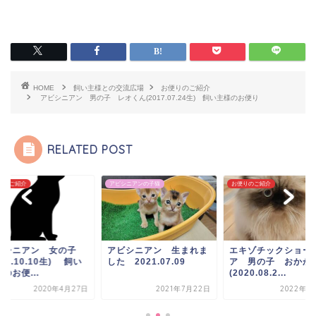
HOME
飼い主様との交流広場
お便りのご紹介
アビシニアン 男の子 レオくん(2017.07.24生) 飼い主様のお便り
RELATED POST
りのご紹介
アビシニアンの子猫
お便りのご紹介
ビシニアン 女の子
アビシニアン 生まれま
エキゾチックショー
016.10.10生) 飼い
した 2021.07.09
ア 男の子 おかか
のお便...
(2020.08.2...
2020年4月27日
2021年7月22日
2022年1