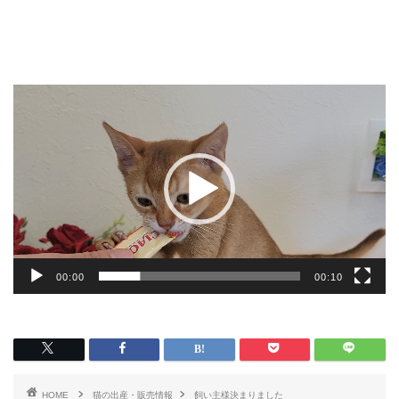
動
画
プ
レ
ー
ヤ
ー
00:00
00:10
HOME
猫の出産・販売情報
飼い主様決まりました