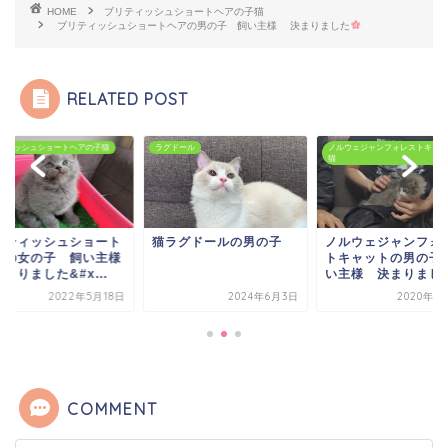
HOME
ブリティッシュショートヘアの子猫
ブリティッシュショートヘアの男の子 飼い主様 決まりました
RELATED POST
ティッシュショートヘアの子猫
ラグドール
ノルウェジャンフォレストキャッ
猫
リティッシュショート
猫ラグドールの男の子
ノルウェジャンフォ
アの女の子 飼い主様
トキャットの男の子
りました&#x...
い主様 決まりまし
2022年5月18日
2024年6月3日
2020年1
COMMENT