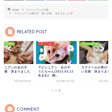
HOME
アビシニアンの子猫
アビシニアンの男の子 飼い主様 決まりました
RELATED POST
シニアンの子猫
お便りのご紹介
ラグドールの子猫
ビシニアンの女の子
アビシニアン 女の子
ラグドールの男の子
い主様 決まりました
うたちゃん(2022.03.12
い主様 決まりまし
生まれ) 飼...
2021年3月4日
2023年1月15日
2021年6
COMMENT