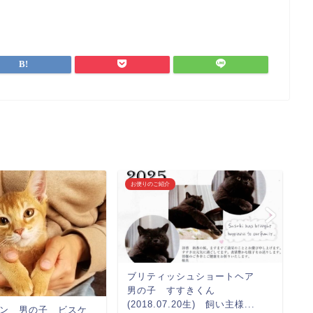
お便りのご紹介
お
ブリティッシュショートヘア
男の子 すすきくん
女
(2018.07.20生) 飼い主様...
(
ン 男の子 ビスケ