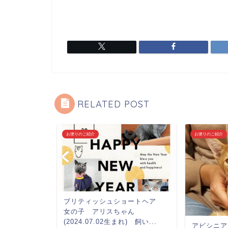
RELATED POST
お便りのご紹介
お便りのご紹介
ョートヘア
ブリティッシュショートヘア
女の子 アリスちゃん
飼い主様...
(2024.07.02生まれ) 飼い...
アビシニア